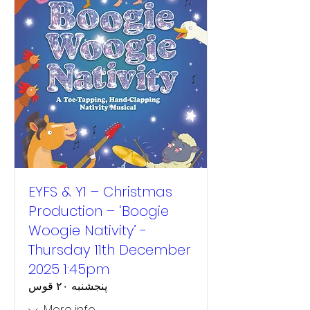
EYFS & Y1 – Christmas
Production – ‘Boogie
Woogie Nativity’ -
Thursday 11th December
2025 1:45pm
پنجشنبه ۲۰ قوس
More info