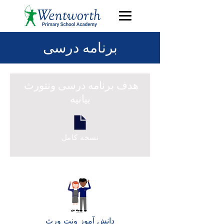
برنامه درسی
هدف برنامه درسی ونتورث
بیانیه
نسخه کامل
دانش آموز ونت ورث